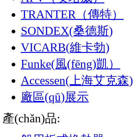
TRANTER（傳特）
SONDEX(桑德斯)
VICARB(維卡勃)
Funke(風(fēng)凱）
Accessen(上海艾克森)
廠區(qū)展示
產(chǎn)品: